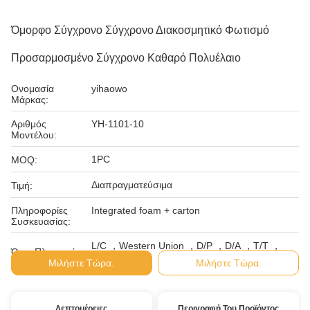
Όμορφο Σύγχρονο Σύγχρονο Διακοσμητικό Φωτισμό
Προσαρμοσμένο Σύγχρονο Καθαρό Πολυέλαιο
Ονομασία
yihaowo
Μάρκας:
Αριθμός
YH-1101-10
Μοντέλου:
1PC
MOQ:
Διαπραγματεύσιμα
Τιμή:
Πληροφορίες
Integrated foam + carton
Συσκευασίας:
L/C ，Western Union ，D/P ，D/A ，T/T ，
Όροι Πληρωμής:
MoneyGram
Μιλήστε Τώρα.
Μιλήστε Τώρα.
Λεπτομέρειες
Περιγραφή Του Προϊόντος