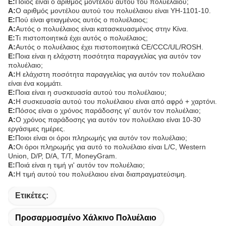
Ε:
Ποιος είναι ο αριθμός μοντέλου αυτού του πολυέλαιου;
Α:
Ο αριθμός μοντέλου αυτού του πολυέλαιου είναι YH-1101-10.
Ε:
Πού είναι φτιαγμένος αυτός ο πολυέλαιος;
Α:
Αυτός ο πολυέλαιος είναι κατασκευασμένος στην Κίνα.
Ε:
Τι πιστοποιητικά έχει αυτός ο πολυέλαιος;
Α:
Αυτός ο πολυέλαιος έχει πιστοποιητικά CE/CCC/UL/ROSH.
Ε:
Ποια είναι η ελάχιστη ποσότητα παραγγελίας για αυτόν τον
πολυέλαιο;
Α:
Η ελάχιστη ποσότητα παραγγελίας για αυτόν τον πολυέλαιο
είναι ένα κομμάτι.
Ε:
Ποια είναι η συσκευασία αυτού του πολυέλαιου;
Α:
Η συσκευασία αυτού του πολυέλαιου είναι από αφρό + χαρτόνι.
Ε:
Πόσος είναι ο χρόνος παράδοσης γι' αυτόν τον πολυέλαιο;
Α:
Ο χρόνος παράδοσης για αυτόν τον πολυέλαιο είναι 10-30
εργάσιμες ημέρες.
Ε:
Ποιοι είναι οι όροι πληρωμής για αυτόν τον πολυέλαιο;
Α:
Οι όροι πληρωμής για αυτό το πολυέλαιο είναι L/C, Western
Union, D/P, D/A, T/T, MoneyGram.
Ε:
Ποιά είναι η τιμή γι' αυτόν τον πολυέλαιο;
Α:
Η τιμή αυτού του πολυέλαιου είναι διαπραγματεύσιμη.
Ετικέτες:
Προσαρμοσμένο Χάλκινο Πολυέλαιο