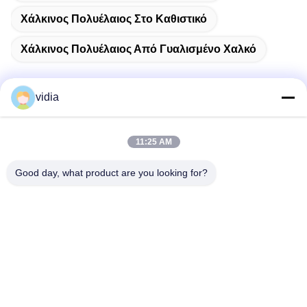
Χάλκινος Πολυέλαιος Στο Καθιστικό
Χάλκινος Πολυέλαιος Από Γυαλισμένο Χαλκό
vidia
Γρήγορη επικοινωνία
11:25 AM
Διεύθυνση
Good day, what product are you looking for?
Ο αριθμός 19, Jinpeng Road, Fenggang Town, πόλη
Dongguan, επαρχία Guangdong, Κίνα
Τηλεφώνημα
86--13556698600
Ηλεκτρονικό
782790948@qq.com