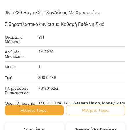
JN 5220 Rayne 31 "Χανδέλιος Με Χρυσαφένιο
Σιδηροπλαστικό Φινίρισμα Καθαρή Γυάλινη Σκιά
Ονομασία
YH
Μάρκας:
Αριθμός
JN 5220
Μοντέλου:
1
MOQ:
$399-799
Τιμή:
Πληροφορίες
73*70*62cm
Συσκευασίας:
Τ/Τ, D/P, D/A, L/C, Western Union, MoneyGram
Όροι Πληρωμής:
Μιλήστε Τώρα.
Μιλήστε Τώρα.
Λεπτομέρειες
Περιγραφή Του Προϊόντος