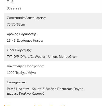
Τιμή:
$399-799
Συσκευασία Λεπτομέρειες:
73*70*62cm
Χρόνος Παράδοσης:
15-45 Εργάσιμες Ημέρες
Όροι Πληρωμής:
Τ/Τ, D/P, D/A, L/C, Western Union, MoneyGram
Δυνατότητα Προσφοράς:
1000 Τεμάχια/μήνα
Επισημαίνω:
Ρέιν 31 Ιντσών.
, 
Χρυσό Σιδερένιο Πολυέλαιο Rayne
, 
Διαυγές Γυάλινο Κεραυνό