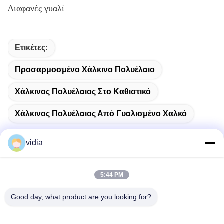
Διαφανές γυαλί
Ετικέτες:
Προσαρμοσμένο Χάλκινο Πολυέλαιο
Χάλκινος Πολυέλαιος Στο Καθιστικό
Χάλκινος Πολυέλαιος Από Γυαλισμένο Χαλκό
vidia
Γρήγορη επικοινωνία
5:44 PM
Good day, what product are you looking for?
Διεύθυνση
Ο αριθμός 19, Jinpeng Road, Fenggang Town, πόλη