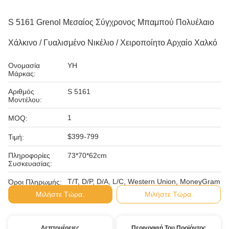
S 5161 Grenol Μεσαίος Σύγχρονος Μπαμπού Πολυέλαιο
Χάλκινο / Γυαλισμένο Νικέλιο / Χειροποίητο Αρχαίο Χαλκό
Ονομασία
YH
Μάρκας:
Αριθμός
S 5161
Μοντέλου:
1
MOQ:
$399-799
Τιμή:
Πληροφορίες
73*70*62cm
Συσκευασίας:
Τ/Τ, D/P, D/A, L/C, Western Union, MoneyGram
Όροι Πληρωμής:
Μιλήστε Τώρα.
Μιλήστε Τώρα.
Λεπτομέρειες
Περιγραφή Του Προϊόντος