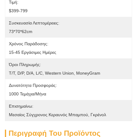
Τιμή:
$399-799
Συσκευασία Λεπτομέρειες:
73*70*62cm
Χρόνος Παράδοσης:
15-45 Εργάσιμες Ημέρες
Όροι Πληρωμής:
Τ/Τ, D/P, D/A, L/C, Western Union, MoneyGram
Δυνατότητα Προσφοράς:
1000 Τεμάχια/μήνα
Επισημαίνω:
Μεσαίος Σύγχρονος Κεραυνός Μπαμπού
, 
Γκρένολ
Περιγραφή Του Προϊόντος